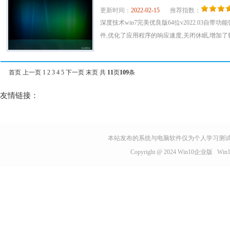
更新时间：
2022-02-15
推荐指数：
深度技术win7完美优良版64位v2022.03自带功能强
件,优化了应用程序的响应速度,关闭休眠,增加了软
首页
上一页
1
2
3
4
5
下一页
末页
共
11
页
109
条
友情链接：
本站发布的系统与电脑软件仅为个人学习测试
Copyright @ 2024
Win10企业版
Wi