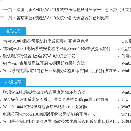
上一篇：
深度完美企业版Win10系统中压缩卷只能压缩一半怎么办（图文
下一篇：
番茄家园旗舰版Win10系统中各大浏览器的使用比率
相关推荐
为何W10电脑公司系统打字反应慢打开程序也慢
w1
纯净版win8.1电脑系统安装程序出现Error 1935错误提示如何处理
C盘
默认程序巧设置 让u当家W10系统更可爱
闪电
64位win7旗舰版系统开启光标阴影效果的方法
Wi
Win7系统电脑增加内存后开机提示C盘剩余空间不足的解决方法
Wi
小编推荐
联想Win8电脑磁盘GPT格式更改为MBR的方法
Win
深度完美W10系统怎么看cpu温度？系统查看cpu温度的方法
让w
Win10 10041仍然没有包含斯巴达Spartan浏览器
电脑公司windows10旗舰版系统蓝牙功能的开启方法
wi
W10系统窗口排列怎么设置 修改技术员联盟W10系统窗口排列的方法
装机