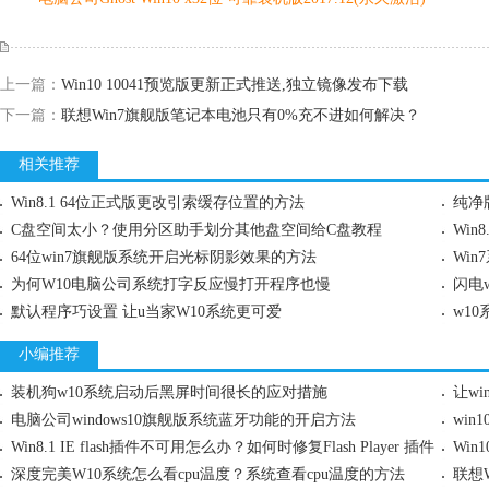
上一篇：
Win10 10041预览版更新正式推送,独立镜像发布下载
下一篇：
联想Win7旗舰版笔记本电池只有0%充不进如何解决？
相关推荐
Win8.1 64位正式版更改引索缓存位置的方法
C盘空间太小？使用分区助手划分其他盘空间给C盘教程
Wi
64位win7旗舰版系统开启光标阴影效果的方法
Wi
为何W10电脑公司系统打字反应慢打开程序也慢
闪电
默认程序巧设置 让u当家W10系统更可爱
w1
小编推荐
装机狗w10系统启动后黑屏时间很长的应对措施
让w
电脑公司windows10旗舰版系统蓝牙功能的开启方法
wi
Win8.1 IE flash插件不可用怎么办？如何时修复Flash Player 插件
Win
深度完美W10系统怎么看cpu温度？系统查看cpu温度的方法
联想