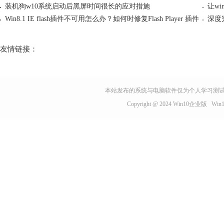
装机狗w10系统启动后黑屏时间很长的应对措施
让w
Win8.1 IE flash插件不可用怎么办？如何时修复Flash Player 插件
深度
友情链接：
本站发布的系统与电脑软件仅为个人学习测试
Copyright @ 2024
Win10企业版
Wi