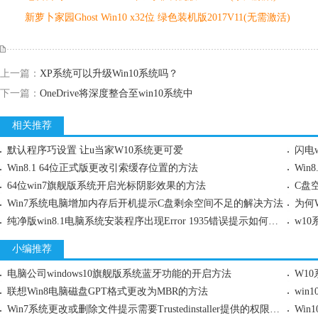
新萝卜家园Ghost Win10 x32位 绿色装机版2017V11(无需激活)
上一篇：
XP系统可以升级Win10系统吗？
下一篇：
OneDrive将深度整合至win10系统中
相关推荐
默认程序巧设置 让u当家W10系统更可爱
闪电
Win8.1 64位正式版更改引索缓存位置的方法
Wi
64位win7旗舰版系统开启光标阴影效果的方法
C盘
Win7系统电脑增加内存后开机提示C盘剩余空间不足的解决方法
为何
纯净版win8.1电脑系统安装程序出现Error 1935错误提示如何处理
w1
小编推荐
电脑公司windows10旗舰版系统蓝牙功能的开启方法
联想Win8电脑磁盘GPT格式更改为MBR的方法
wi
Win7系统更改或删除文件提示需要Trustedinstaller提供的权限解决
Win