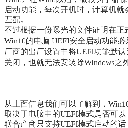
启动功能，每次开机时，计算机就
匹配。
不过根据一份曝光的文件证明在正式
Win10的电脑
UEFI安全启动功能
厂商的出厂设置中将UEFI功能默
关闭，也就无法安装除Windows
从上面信息我们可以了解到，Win
取决于电脑中的UEFI模式是否可
联合产商只支持UEFI模式启动的话