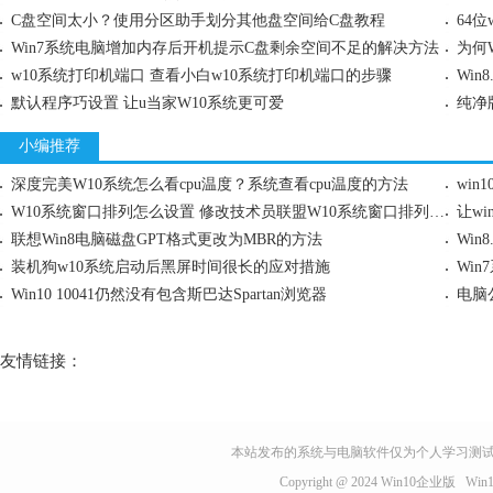
C盘空间太小？使用分区助手划分其他盘空间给C盘教程
64
Win7系统电脑增加内存后开机提示C盘剩余空间不足的解决方法
为何
w10系统打印机端口 查看小白w10系统打印机端口的步骤
Wi
默认程序巧设置 让u当家W10系统更可爱
小编推荐
深度完美W10系统怎么看cpu温度？系统查看cpu温度的方法
wi
W10系统窗口排列怎么设置 修改技术员联盟W10系统窗口排列的方法
让w
联想Win8电脑磁盘GPT格式更改为MBR的方法
Win
装机狗w10系统启动后黑屏时间很长的应对措施
Win10 10041仍然没有包含斯巴达Spartan浏览器
电脑
友情链接：
本站发布的系统与电脑软件仅为个人学习测试
Copyright @ 2024
Win10企业版
Wi