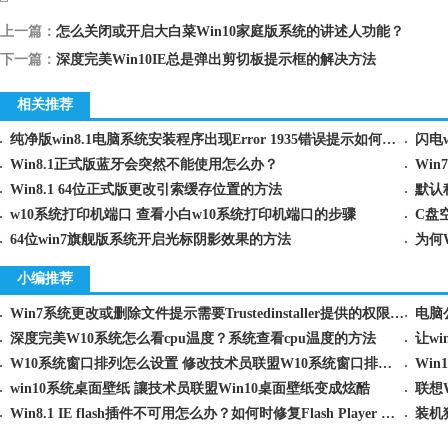
上一篇：
怎么关闭或开启大白菜Win10家庭版系统的讲述人功能？
下一篇：
深度完美Win10IE总是弹出剪切板提示框的解决方法
相关推荐
纯净版win8.1电脑系统安装程序出现Error 1935错误提示如何处理
闪电
Win8.1正式版蓝牙会突然不能使用怎么办？
Wi
Win8.1 64位正式版更改引索缓存位置的方法
默认
w10系统打印机端口 查看小白w10系统打印机端口的步骤
C盘
64位win7旗舰版系统开启光标阴影效果的方法
为何
小编推荐
Win7系统更改或删除文件提示需要Trustedinstaller提供的权限解决
电脑
深度完美W10系统怎么看cpu温度？系统查看cpu温度的方法
让w
W10系统窗口排列怎么设置 修改技术员联盟W10系统窗口排列的方法
Win
win10系统桌面壁纸 讓技术员联盟Win10桌面壁纸变成炫酷
联想
Win8.1 IE flash插件不可用怎么办？如何时修复Flash Player 插件
装机